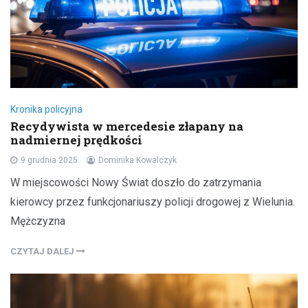
Kronika policyjna
Recydywista w mercedesie złapany na
nadmiernej prędkości
9 grudnia 2025
Dominika Kowalczyk
W miejscowości Nowy Świat doszło do zatrzymania
kierowcy przez funkcjonariuszy policji drogowej z Wielunia.
Mężczyzna
CZYTAJ DALEJ