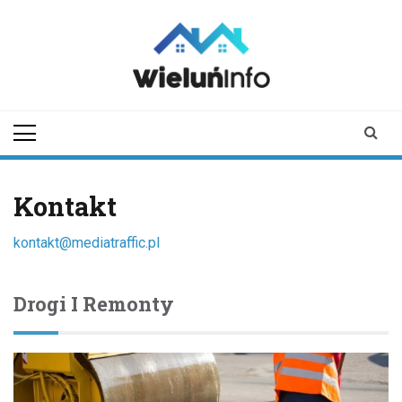
Skip
to
content
wieluninfo.pl
portal informacyjny
dotyczący Wielunia i
okolic
Kontakt
kontakt@mediatraffic.pl
Drogi I Remonty