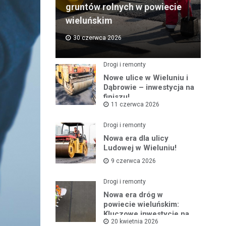
gruntów rolnych w powiecie
wieluńskim
30 czerwca 2026
Drogi i remonty
Nowe ulice w Wieluniu i
Dąbrowie – inwestycja na
finiszu!
11 czerwca 2026
Drogi i remonty
Nowa era dla ulicy
Ludowej w Wieluniu!
9 czerwca 2026
Drogi i remonty
Nowa era dróg w
powiecie wieluńskim:
Kluczowe inwestycje na
20 kwietnia 2026
horyzoncie