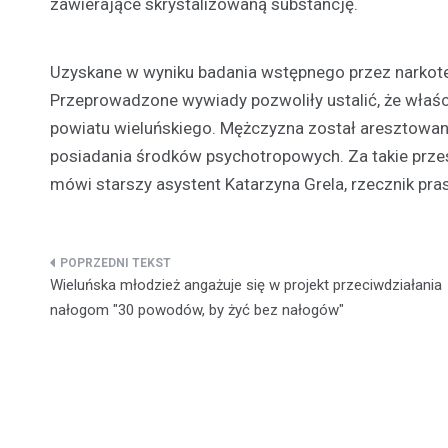
zawierające skrystalizowaną substancję.
Uzyskane w wyniku badania wstępnego przez narkotes
Przeprowadzone wywiady pozwoliły ustalić, że właśc
powiatu wieluńskiego. Mężczyzna został aresztowany 
posiadania środków psychotropowych. Za takie prze
mówi starszy asystent Katarzyna Grela, rzecznik pras
Nawigacja
Wieluńska młodzież angażuje się w projekt przeciwdziałania
wpisu
nałogom "30 powodów, by żyć bez nałogów"