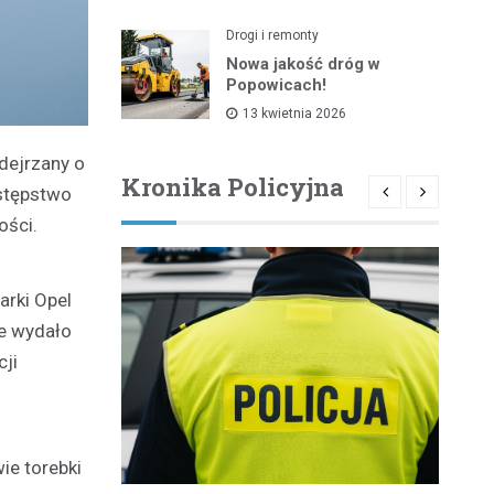
Drogi i remonty
Nowa jakość dróg w
Popowicach!
13 kwietnia 2026
odejrzany o
Kronika Policyjna
estępstwo
ości.
arki Opel
ie wydało
cji
ie torebki