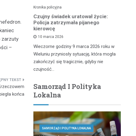
Kronika policyjna
Kro
pościgu w
Czujny świadek uratował życie:
Zł
mefedron.
Policja zatrzymała pijanego
n
kierowcę
kaniec
10 marca 2026
 zarzuty
iu miał
Kr
Wieczorne godziny 9 marca 2026 roku w
ości –
wy, który
do
Wieluniu przyniosły sytuację, która mogła
 służb
20
zakończyć się tragicznie, gdyby nie
te
czujność…
Samorząd I Polityka
 Krzeczowem
Lokalna
biegła końca
SAMORZĄD I POLITYKA LOKALNA