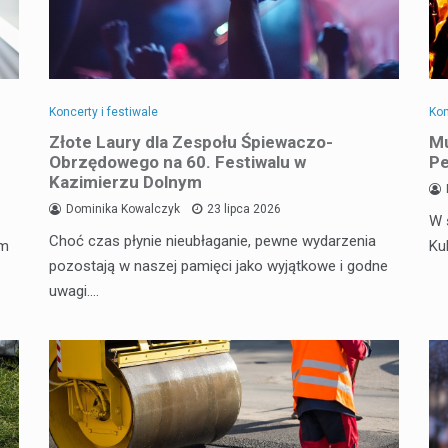
Koncerty i festiwale
Kon
Złote Laury dla Zespołu Śpiewaczo-
Mu
Obrzędowego na 60. Festiwalu w
Pe
Kazimierzu Dolnym
Dominika Kowalczyk
23 lipca 2026
W 
Choć czas płynie nieubłaganie, pewne wydarzenia
em
Ku
pozostają w naszej pamięci jako wyjątkowe i godne
uwagi.…