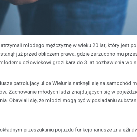
 zatrzymali młodego mężczyznę w wieku 20 lat, który jest p
 stanął już przed obliczem prawa, gdzie zarzucono mu prz
 młodemu człowiekowi grozi kara do 3 lat pozbawienia woln
iusze patrolujący ulice Wielunia natknęli się na samochód m
gów. Zachowanie młodych ludzi znajdujących się w pojeźdz
nia. Obawiali się, że młodzi mogą być w posiadaniu substan
kładnym przeszukaniu pojazdu funkcjonariusze znaleźli dw