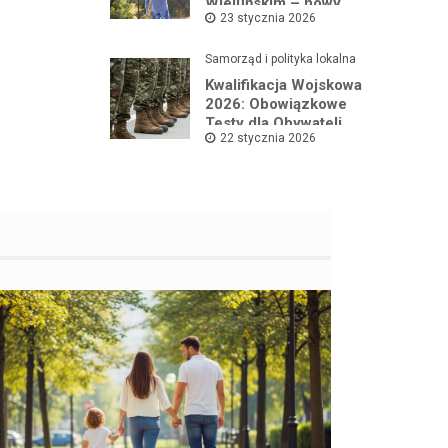
Wieluńskim – nowy
23 stycznia 2026
projekt na rzecz dzieci
Samorząd i polityka lokalna
Kwalifikacja Wojskowa
2026: Obowiązkowe
Testy dla Obywateli
22 stycznia 2026