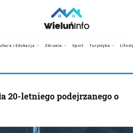
wieluninfo.pl
portal informacyjny
dotyczący Wielunia i
okolic
ultura i Edukacja
Zdrowie
Sport
Turystyka
Lifest
a 20-letniego podejrzanego o