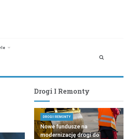
yle
Drogi I Remonty
DROGI I REMONTY
Nowe fundusze na
modernizację drogi do