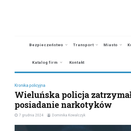
Skip
to
content
Bezpieczeństwo
Transport
Miasto
K
Katalog firm
Kontakt
Kronika policyjna
Wieluńska policja zatrzymał
posiadanie narkotyków
7 grudnia 2024
Dominika Kowalczyk