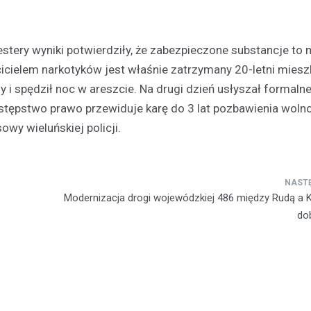
Kronika policyjna
Pijany kierowca wpadł po 
tery wyniki potwierdziły, że zabezpieczone substancje to 
Wieluniu
icielem narkotyków jest właśnie zatrzymany 20-letni miesz
29 listopada 2025
i spędził noc w areszcie. Na drugi dzień usłyszał formalne
23 listopada 2025 roku w Wielun
stępstwo prawo przewiduje karę do 3 lat pozbawienia woln
miejsce poważny incydent drogo
owy wieluńskiej policji.
przyciągnął uwagę miejscowych
mundurowych. Około…
Modernizacja drogi wojewódzkiej 486 między Rudą a
do