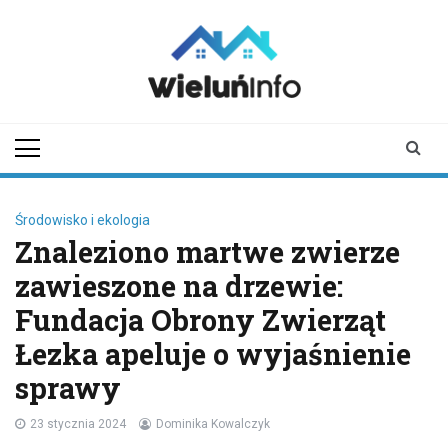
Skip
to
content
wieluninfo.pl
portal informacyjny
dotyczący Wielunia i
okolic
Środowisko i ekologia
Znaleziono martwe zwierze
zawieszone na drzewie:
Fundacja Obrony Zwierząt
Łezka apeluje o wyjaśnienie
sprawy
23 stycznia 2024
Dominika Kowalczyk