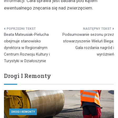
informacji. Cała sprawa jest badana pod kątem
ewentualnego znęcania się nad zwierzęciem.
Nawigacja
Beata Mateusiak-Pielucha
Podsumowanie sezonu przez
wpisu
obejmuje stanowisko
stowarzyszenie Wieluń Biega:
dyrektora w Regionalnym
Gala rozdania nagród i
Centrum Rozwoju Kultury i
wyróżnień
Turystyki w Działoszynie
Drogi I Remonty
DROGI I REMONTY