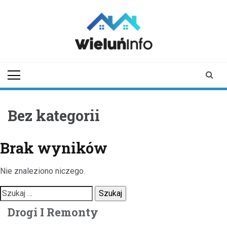
Skip
to
content
wieluninfo.pl
portal informacyjny
dotyczący Wielunia i
okolic
Bez kategorii
Brak wyników
Nie znaleziono niczego.
Szukaj:
Drogi I Remonty