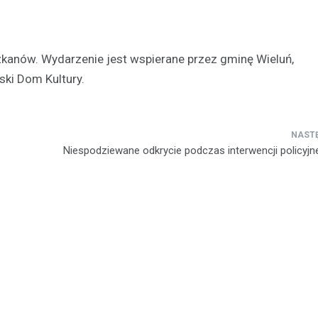
Kronika policyjna
Pijany kierowca wpadł po 
Wieluniu
zkanów. Wydarzenie jest wspierane przez gminę Wieluń,
29 listopada 2025
ki Dom Kultury.
23 listopada 2025 roku w Wielun
miejsce poważny incydent drogo
przyciągnął uwagę miejscowych
mundurowych. Około…
Niespodziewane odkrycie podczas interwencji policyjne