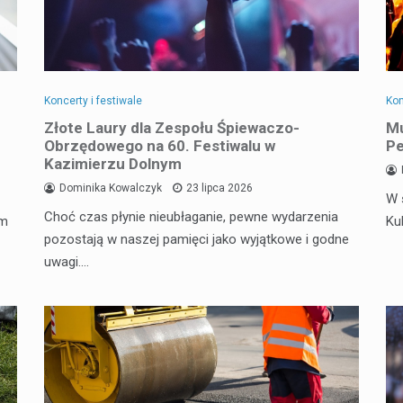
Koncerty i festiwale
Kon
Złote Laury dla Zespołu Śpiewaczo-
Mu
Obrzędowego na 60. Festiwalu w
Pe
Kazimierzu Dolnym
Dominika Kowalczyk
23 lipca 2026
W 
Choć czas płynie nieubłaganie, pewne wydarzenia
em
Ku
pozostają w naszej pamięci jako wyjątkowe i godne
uwagi.…