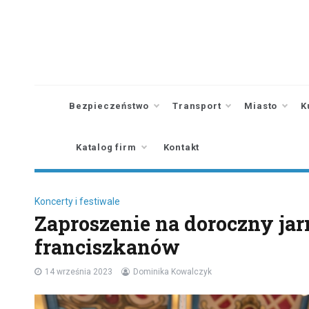
Skip
to
content
Bezpieczeństwo
Transport
Miasto
K
Katalog firm
Kontakt
Koncerty i festiwale
Zaproszenie na doroczny ja
franciszkanów
14 września 2023
Dominika Kowalczyk