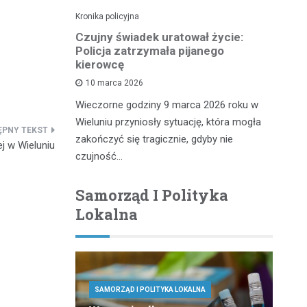
Kronika policyjna
Kro
pościgu w
Czujny świadek uratował życie:
Zł
Policja zatrzymała pijanego
n
kierowcę
10 marca 2026
iu miał
Kr
Wieczorne godziny 9 marca 2026 roku w
wy, który
do
Wieluniu przyniosły sytuację, która mogła
 służb
20
zakończyć się tragicznie, gdyby nie
te
j w Wieluniu
czujność…
Samorząd I Polityka
Lokalna
SAMORZĄD I POLITYKA LOKALNA