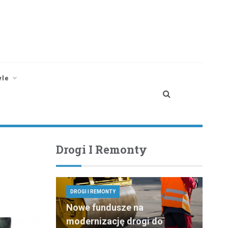
yle
Drogi I Remonty
DROGI I REMONTY
Nowe fundusze na
modernizację drogi do