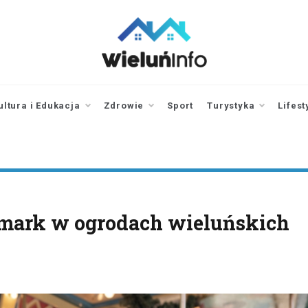
wieluninfo.pl
portal informacyjny
dotyczący Wielunia i
okolic
ultura i Edukacja
Zdrowie
Sport
Turystyka
Lifest
rmark w ogrodach wieluńskich