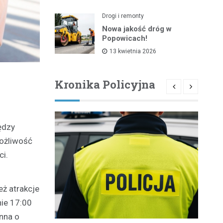
Drogi i remonty
Nowa jakość dróg w
Popowicach!
13 kwietnia 2026
Kronika Policyjna
ędzy
możliwość
ci.
eż atrakcje
nie 17:00
nna o