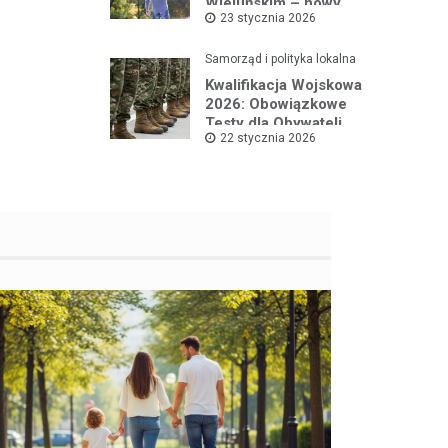
Wieluńskim – nowy
23 stycznia 2026
projekt na rzecz dzieci
Samorząd i polityka lokalna
Kwalifikacja Wojskowa
2026: Obowiązkowe
Testy dla Obywateli
22 stycznia 2026