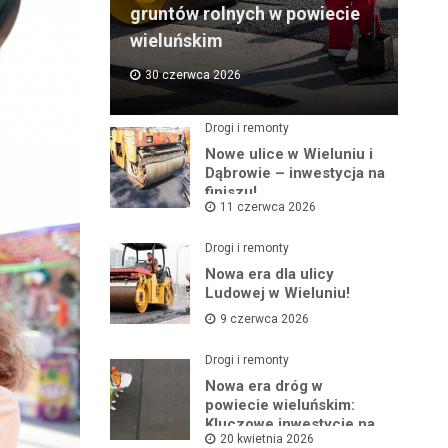
gruntów rolnych w powiecie
wieluńskim
30 czerwca 2026
Drogi i remonty
Nowe ulice w Wieluniu i
Dąbrowie – inwestycja na
finiszu!
11 czerwca 2026
Drogi i remonty
Nowa era dla ulicy
Ludowej w Wieluniu!
9 czerwca 2026
Drogi i remonty
Nowa era dróg w
powiecie wieluńskim:
Kluczowe inwestycje na
20 kwietnia 2026
horyzoncie