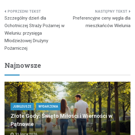
Nawigacja
Szczególny dzień dla
Preferencyjne ceny węgla dla
wpisu
Ochotniczej Straży Pożarnej w
mieszkańców Wielunia
Wieluniu: przysięga
Młodzieżowej Drużyny
Pożarniczej
Najnowsze
JUBILEUSZE
WYDARZENIA
Złote Gody: Święto Miłości i Wierności w
Pątnowie
31 lipca 2026