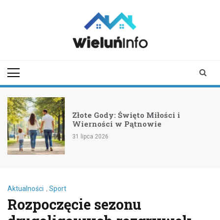
Skip
to
content
wieluninfo.pl
portal informacyjny
dotyczący Wielunia i
okolic
Złote Gody: Święto Miłości i
Wierności w Pątnowie
31 lipca 2026
Aktualności
,
Sport
Rozpoczęcie sezonu