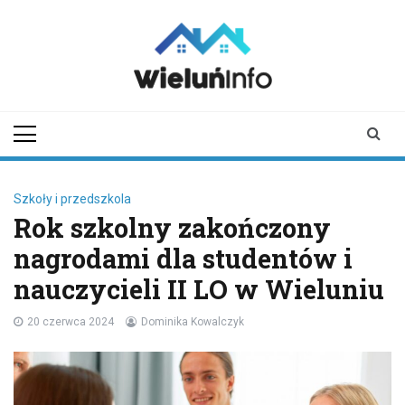
Skip
to
content
wieluninfo.pl
portal informacyjny
dotyczący Wielunia i
okolic
Szkoły i przedszkola
Rok szkolny zakończony
nagrodami dla studentów i
nauczycieli II LO w Wieluniu
20 czerwca 2024
Dominika Kowalczyk