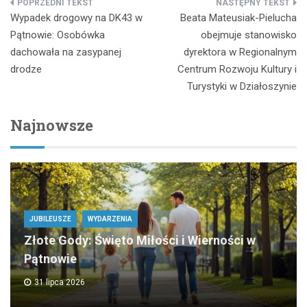
Nawigacja
Wypadek drogowy na DK43 w
Beata Mateusiak-Pielucha
wpisu
Pątnowie: Osobówka
obejmuje stanowisko
dachowała na zasypanej
dyrektora w Regionalnym
drodze
Centrum Rozwoju Kultury i
Turystyki w Działoszynie
Najnowsze
JUBILEUSZE
WYDARZENIA
Złote Gody: Święto Miłości i Wierności w
Pątnowie
31 lipca 2026