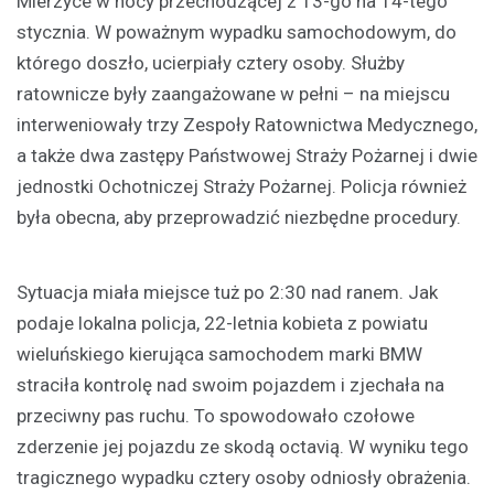
Mierzyce w nocy przechodzącej z 13-go na 14-tego
stycznia. W poważnym wypadku samochodowym, do
którego doszło, ucierpiały cztery osoby. Służby
ratownicze były zaangażowane w pełni – na miejscu
interweniowały trzy Zespoły Ratownictwa Medycznego,
a także dwa zastępy Państwowej Straży Pożarnej i dwie
jednostki Ochotniczej Straży Pożarnej. Policja również
była obecna, aby przeprowadzić niezbędne procedury.
Sytuacja miała miejsce tuż po 2:30 nad ranem. Jak
podaje lokalna policja, 22-letnia kobieta z powiatu
wieluńskiego kierująca samochodem marki BMW
straciła kontrolę nad swoim pojazdem i zjechała na
przeciwny pas ruchu. To spowodowało czołowe
zderzenie jej pojazdu ze skodą octavią. W wyniku tego
tragicznego wypadku cztery osoby odniosły obrażenia.