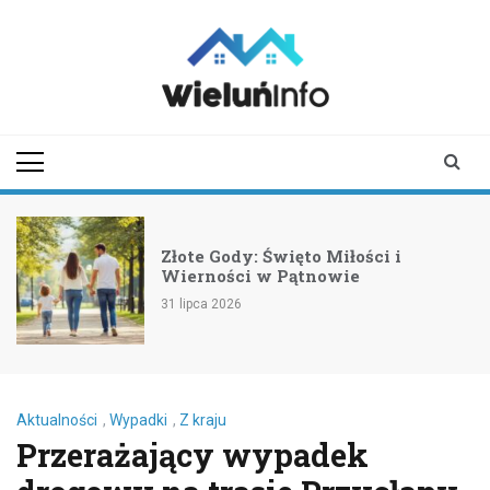
Skip
to
content
wieluninfo.pl
portal informacyjny
dotyczący Wielunia i
okolic
Złote Gody: Święto Miłości i
Wierności w Pątnowie
31 lipca 2026
Aktualności
,
Wypadki
,
Z kraju
Przerażający wypadek