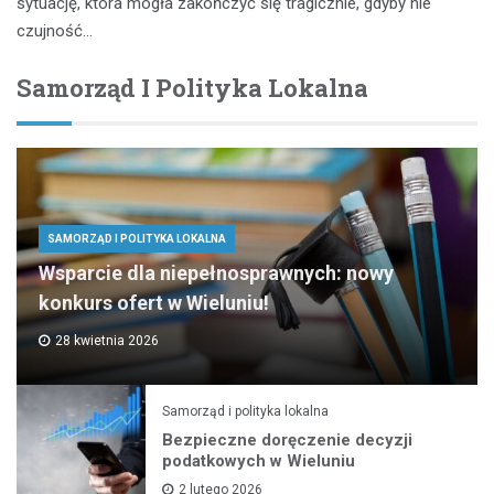
sytuację, która mogła zakończyć się tragicznie, gdyby nie
czujność…
Samorząd I Polityka Lokalna
SAMORZĄD I POLITYKA LOKALNA
Wsparcie dla niepełnosprawnych: nowy
konkurs ofert w Wieluniu!
28 kwietnia 2026
Samorząd i polityka lokalna
Bezpieczne doręczenie decyzji
podatkowych w Wieluniu
2 lutego 2026