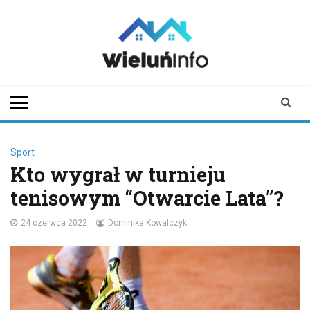
Skip
to
content
wieluninfo.pl
portal informacyjny
dotyczący Wielunia i
okolic
Sport
Kto wygrał w turnieju
tenisowym “Otwarcie Lata”?
24 czerwca 2022
Dominika Kowalczyk