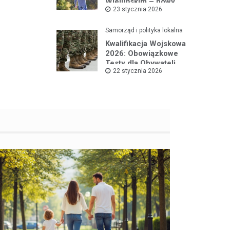
Wieluńskim – nowy
23 stycznia 2026
projekt na rzecz dzieci
Samorząd i polityka lokalna
Kwalifikacja Wojskowa
2026: Obowiązkowe
Testy dla Obywateli
22 stycznia 2026