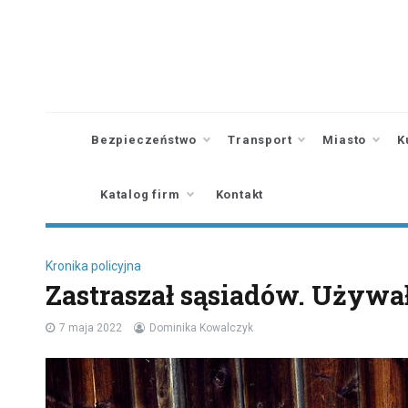
Skip
to
content
Bezpieczeństwo
Transport
Miasto
K
Katalog firm
Kontakt
Kronika policyjna
Zastraszał sąsiadów. Używał
7 maja 2022
Dominika Kowalczyk