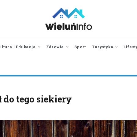
wieluninfo.pl
portal informacyjny
dotyczący Wielunia i
okolic
ultura i Edukacja
Zdrowie
Sport
Turystyka
Lifest
 do tego siekiery