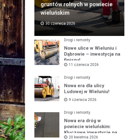
gruntów rolnych w powiecie
wieluńskim
30 czerwca 2026
Drogi i remonty
Nowe ulice w Wieluniu i
Dąbrowie – inwestycja na
finiszu!
11 czerwca 2026
Drogi i remonty
Nowa era dla ulicy
Ludowej w Wieluniu!
9 czerwca 2026
Drogi i remonty
Nowa era dróg w
powiecie wieluńskim:
Kluczowe inwestycje na
20 kwietnia 2026
horyzoncie