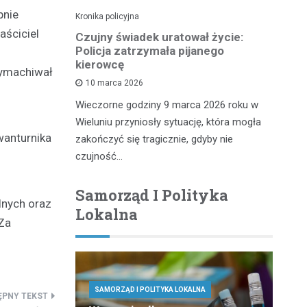
pnie
Kronika policyjna
Kro
aściciel
pościgu w
Czujny świadek uratował życie:
Zł
Policja zatrzymała pijanego
n
kierowcę
wymachiwał
10 marca 2026
iu miał
Kr
Wieczorne godziny 9 marca 2026 roku w
wy, który
do
Wieluniu przyniosły sytuację, która mogła
 służb
20
wanturnika
zakończyć się tragicznie, gdyby nie
te
czujność…
Samorząd I Polityka
lnych oraz
Lokalna
Za
SAMORZĄD I POLITYKA LOKALNA