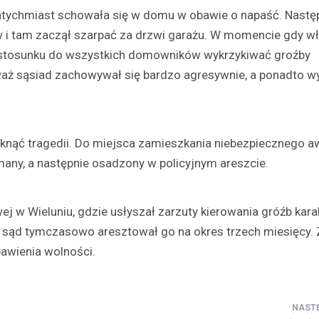
atychmiast schowała się w domu w obawie o napaść. Nastę
Kronika policyjna
 i tam zaczął szarpać za drzwi garażu. W momencie gdy wł
Pijany kierowca wpadł po 
Wieluniu
w stosunku do wszystkich domowników wykrzykiwać groźby
29 listopada 2025
eważ sąsiad zachowywał się bardzo agresywnie, a ponadto 
23 listopada 2025 roku w Wielun
miejsce poważny incydent drogo
przyciągnął uwagę miejscowych
niknąć tragedii. Do miejsca zamieszkania niebezpiecznego a
mundurowych. Około…
many, a następnie osadzony w policyjnym areszcie.
ej w Wieluniu, gdzie usłyszał zarzuty kierowania gróźb kara
 sąd tymczasowo aresztował go na okres trzech miesięcy. 
bawienia wolności.