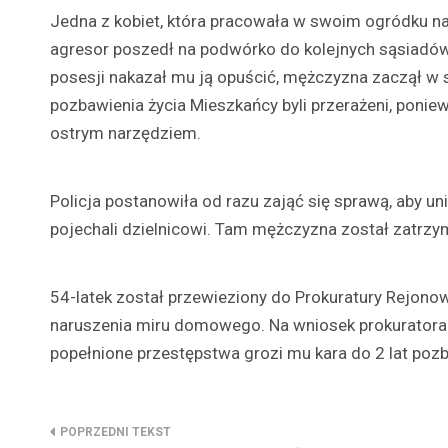
Jedna z kobiet, która pracowała w swoim ogródku n
agresor poszedł na podwórko do kolejnych sąsiadów
posesji nakazał mu ją opuścić, mężczyzna zaczął 
pozbawienia życia Mieszkańcy byli przerażeni, poni
ostrym narzędziem.
Policja postanowiła od razu zająć się sprawą, aby u
pojechali dzielnicowi. Tam mężczyzna został zatrzy
54-latek został przewieziony do Prokuratury Rejonow
naruszenia miru domowego. Na wniosek prokuratora
popełnione przestępstwa grozi mu kara do 2 lat poz
Nawigacja