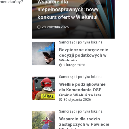
Wsparcie dla
 mieszkańcy?
niepełnosprawnych: nowy
konkurs ofert w Wieluniu!
28 kwietnia 2026
Samorząd i polityka lokalna
Bezpieczne doręczenie
decyzji podatkowych w
Wieluniu
2 lutego 2026
Samorząd i polityka lokalna
Wielkie podziękowanie
dla Komendanta OSP
Gminy Wieluń za lata
30 stycznia 2026
służby
Samorząd i polityka lokalna
Wsparcie dla rodzin
zastępczych w Powiecie