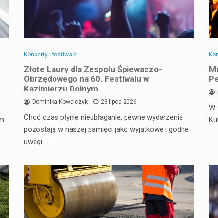
Koncerty i festiwale
Kon
Złote Laury dla Zespołu Śpiewaczo-
Mu
Obrzędowego na 60. Festiwalu w
Pe
Kazimierzu Dolnym
Dominika Kowalczyk
23 lipca 2026
W 
Choć czas płynie nieubłaganie, pewne wydarzenia
em
Ku
pozostają w naszej pamięci jako wyjątkowe i godne
uwagi.…