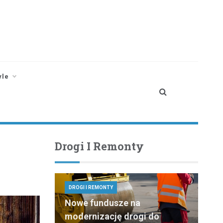
yle
Drogi I Remonty
DROGI I REMONTY
Nowe fundusze na
modernizację drogi do