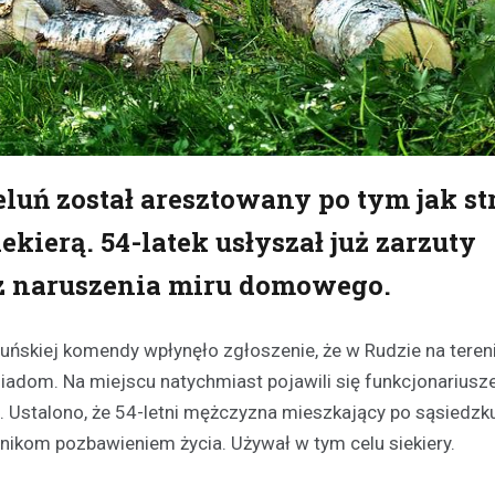
uń został aresztowany po tym jak st
ierą. 54-latek usłyszał już zarzuty
z naruszenia miru domowego.
luńskiej komendy wpłynęło zgłoszenie, że w Rudzie na teren
adom. Na miejscu natychmiast pojawili się funkcjonariusze 
Ustalono, że 54-letni mężczyzna mieszkający po sąsiedzku
nikom pozbawieniem życia. Używał w tym celu siekiery.