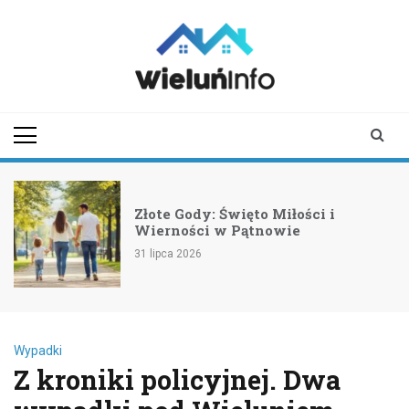
Skip
to
content
wieluninfo.pl
portal informacyjny
dotyczący Wielunia i
okolic
Złote Gody: Święto Miłości i
Wierności w Pątnowie
31 lipca 2026
Wypadki
Z kroniki policyjnej. Dwa