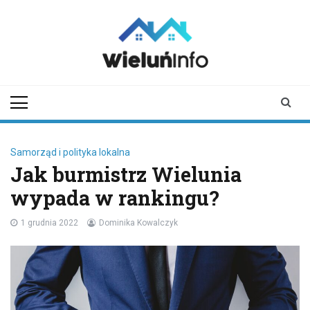
Skip
to
content
wieluninfo.pl
portal informacyjny
dotyczący Wielunia i
okolic
Samorząd i polityka lokalna
Jak burmistrz Wielunia
wypada w rankingu?
1 grudnia 2022
Dominika Kowalczyk