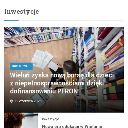
Inwestycje
INWESTYCJE
Wieluń zyska nową bursę dla dzieci
z niepełnosprawnościami dzięki
dofinansowaniu PFRON
12 czerwca 2026
Inwestycje
Nowa era edukacji w Wieluniu: