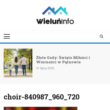
Skip
to
content
wieluninfo.pl
portal informacyjny
dotyczący Wielunia i
okolic
Złote Gody: Święto Miłości i
Wierności w Pątnowie
31 lipca 2026
choir-840987_960_720