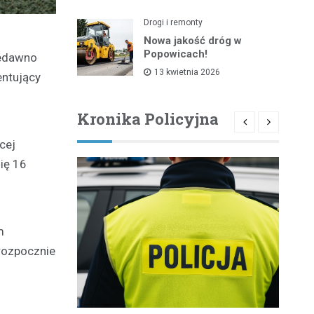
Drogi i remonty
Nowa jakość dróg w
Popowicach!
iedawno
13 kwietnia 2026
entujący
Kronika Policyjna
cej
ię 16
m
rozpocznie