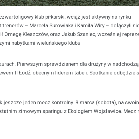
wartoligowy klub piłkarski, wciąż jest aktywny na rynku
trenerów – Marcela Surowiaka i Kamila Wiry – dołączyli n
cił Omegę Kleszczów, oraz Jakub Szaniec, wcześniej reprez
zymi nabytkami wieluńskiego klubu.
laurach. Pierwszym sprawdzianem dla drużyny w nadchodzą
em II Łódź, obecnym liderem tabeli. Spotkanie odbędzie s
k jeszcze jeden mecz kontrolny. 8 marca (sobota), na swoi
statnim zimowym sparingu z Ekologiem Wojsławice. Mecz 