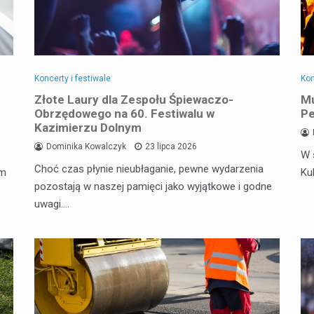
Koncerty i festiwale
Kon
Złote Laury dla Zespołu Śpiewaczo-
Mu
Obrzędowego na 60. Festiwalu w
Pe
Kazimierzu Dolnym
Dominika Kowalczyk
23 lipca 2026
W 
Choć czas płynie nieubłaganie, pewne wydarzenia
em
Ku
pozostają w naszej pamięci jako wyjątkowe i godne
uwagi.…