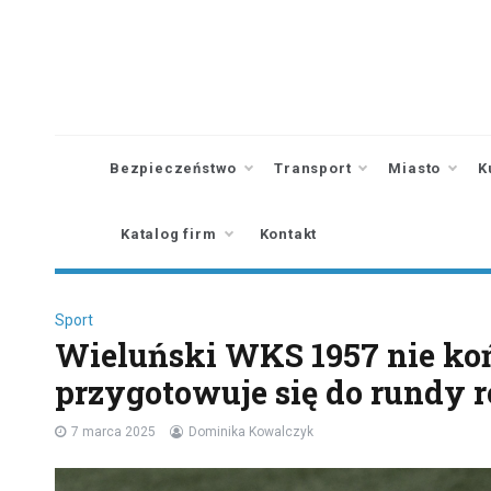
Skip
to
content
Bezpieczeństwo
Transport
Miasto
K
Katalog firm
Kontakt
Sport
Wieluński WKS 1957 nie koń
przygotowuje się do rundy
7 marca 2025
Dominika Kowalczyk