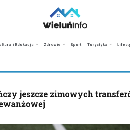
wieluninfo.pl
portal informacyjny
dotyczący Wielunia i
okolic
ultura i Edukacja
Zdrowie
Sport
Turystyka
Lifest
czy jeszcze zimowych transfer
 rewanżowej