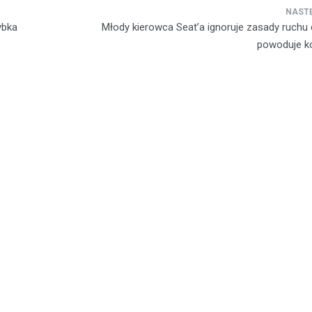
Kronika policyjna
ybka
Młody kierowca Seat’a ignoruje zasady ruchu
Pijany kierowca wpadł po 
powoduje ko
Wieluniu
29 listopada 2025
23 listopada 2025 roku w Wielun
miejsce poważny incydent drogo
przyciągnął uwagę miejscowych
mundurowych. Około…