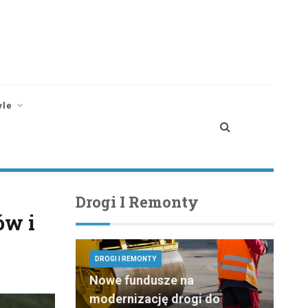
yle
Drogi I Remonty
ów i
DROGI I REMONTY
Nowe fundusze na
modernizację drogi do