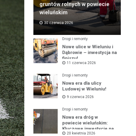
gruntów rolnych w powiecie
wieluńskim
30 czerwca 2026
Drogi i remonty
Nowe ulice w Wieluniu i
Dąbrowie – inwestycja na
finiszu!
11 czerwca 2026
Drogi i remonty
Nowa era dla ulicy
Ludowej w Wieluniu!
9 czerwca 2026
Drogi i remonty
Nowa era dróg w
powiecie wieluńskim:
Kluczowe inwestycje na
20 kwietnia 2026
horyzoncie