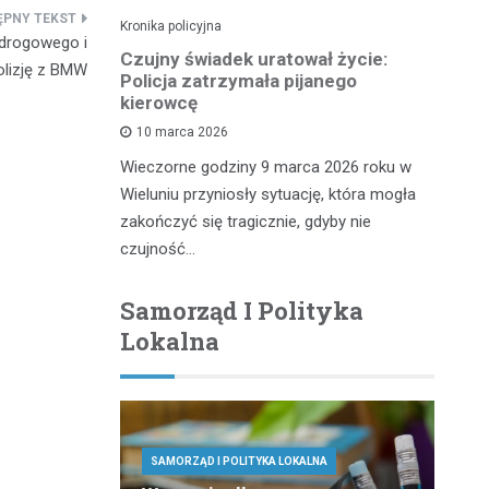
Kronika policyjna
Kro
 drogowego i
pościgu w
Czujny świadek uratował życie:
Zł
lizję z BMW
Policja zatrzymała pijanego
n
kierowcę
10 marca 2026
iu miał
Kr
Wieczorne godziny 9 marca 2026 roku w
wy, który
do
Wieluniu przyniosły sytuację, która mogła
 służb
20
zakończyć się tragicznie, gdyby nie
te
czujność…
Samorząd I Polityka
Lokalna
SAMORZĄD I POLITYKA LOKALNA