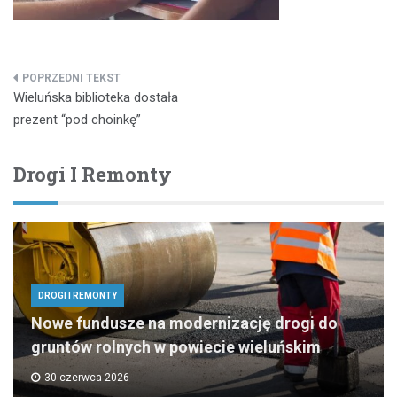
Nawigacja
Wieluńska biblioteka dostała
wpisu
prezent “pod choinkę”
Drogi I Remonty
DROGI I REMONTY
Nowe fundusze na modernizację drogi do
gruntów rolnych w powiecie wieluńskim
30 czerwca 2026