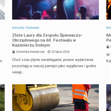
Koncerty i festiwale
Kon
Złote Laury dla Zespołu Śpiewaczo-
Mu
Obrzędowego na 60. Festiwalu w
Pe
Kazimierzu Dolnym
Dominika Kowalczyk
23 lipca 2026
W 
Choć czas płynie nieubłaganie, pewne wydarzenia
em
Ku
pozostają w naszej pamięci jako wyjątkowe i godne
uwagi.…