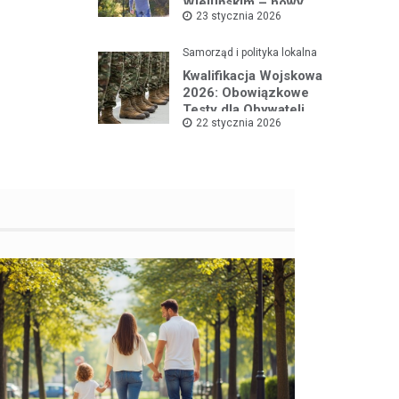
Wieluńskim – nowy
23 stycznia 2026
projekt na rzecz dzieci
Samorząd i polityka lokalna
Kwalifikacja Wojskowa
2026: Obowiązkowe
Testy dla Obywateli
22 stycznia 2026