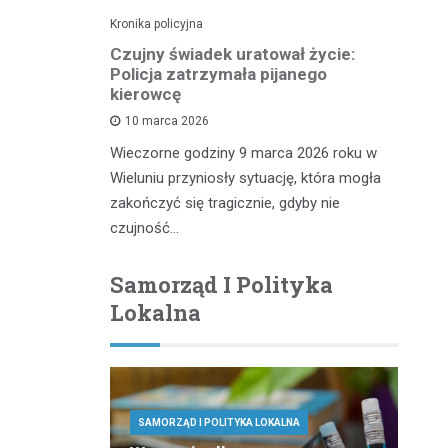
Kronika policyjna
Kro
pościgu w
Czujny świadek uratował życie:
Zł
Policja zatrzymała pijanego
n
kierowcę
10 marca 2026
iu miał
Kr
Wieczorne godziny 9 marca 2026 roku w
wy, który
do
Wieluniu przyniosły sytuację, która mogła
 służb
20
zakończyć się tragicznie, gdyby nie
te
czujność…
Samorząd I Polityka
Lokalna
SAMORZĄD I POLITYKA LOKALNA