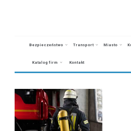
Skip
to
content
Bezpieczeństwo
Transport
Miasto
K
Katalog firm
Kontakt