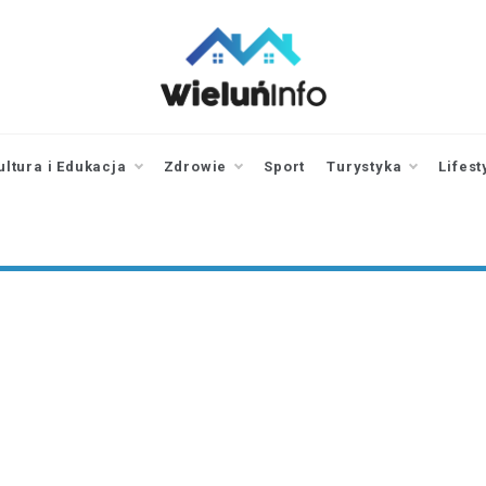
wieluninfo.pl
portal informacyjny
dotyczący Wielunia i
okolic
ultura i Edukacja
Zdrowie
Sport
Turystyka
Lifest