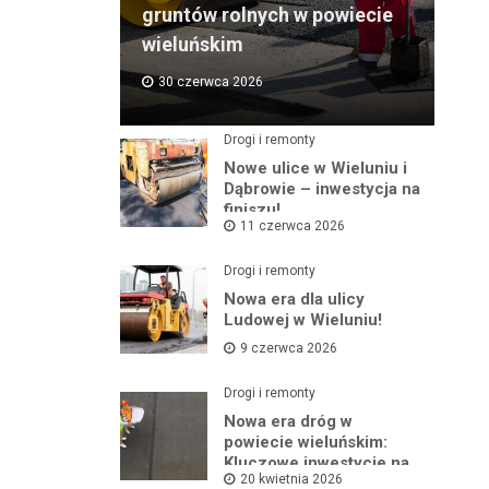
gruntów rolnych w powiecie
wieluńskim
30 czerwca 2026
Drogi i remonty
Nowe ulice w Wieluniu i
Dąbrowie – inwestycja na
finiszu!
11 czerwca 2026
Drogi i remonty
Nowa era dla ulicy
Ludowej w Wieluniu!
9 czerwca 2026
Drogi i remonty
Nowa era dróg w
powiecie wieluńskim:
Kluczowe inwestycje na
20 kwietnia 2026
horyzoncie