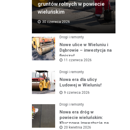
gruntów rolnych w powiecie
wieluńskim
30 czerwca 2026
Drogi i remonty
Nowe ulice w Wieluniu i
Dąbrowie – inwestycja na
finiszu!
11 czerwca 2026
Drogi i remonty
Nowa era dla ulicy
Ludowej w Wieluniu!
9 czerwca 2026
Drogi i remonty
Nowa era dróg w
powiecie wieluńskim:
Kluczowe inwestycje na
20 kwietnia 2026
horyzoncie