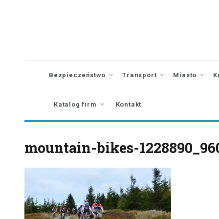
Skip
to
content
Bezpieczeństwo
Transport
Miasto
K
Katalog firm
Kontakt
mountain-bikes-1228890_96