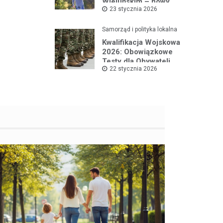
Wieluńskim – nowy
23 stycznia 2026
projekt na rzecz dzieci
Samorząd i polityka lokalna
Kwalifikacja Wojskowa
2026: Obowiązkowe
Testy dla Obywateli
22 stycznia 2026