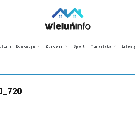
wieluninfo.pl
portal informacyjny
dotyczący Wielunia i
okolic
ultura i Edukacja
Zdrowie
Sport
Turystyka
Lifest
0_720