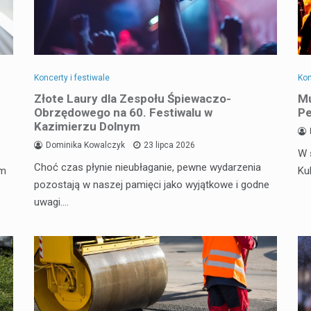
Koncerty i festiwale
Kon
Złote Laury dla Zespołu Śpiewaczo-
Mu
Obrzędowego na 60. Festiwalu w
Pe
Kazimierzu Dolnym
Dominika Kowalczyk
23 lipca 2026
W 
Choć czas płynie nieubłaganie, pewne wydarzenia
em
Ku
pozostają w naszej pamięci jako wyjątkowe i godne
uwagi.…