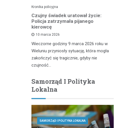
Kronika policyjna
Kro
pościgu w
Czujny świadek uratował życie:
Zł
Policja zatrzymała pijanego
n
kierowcę
10 marca 2026
iu miał
Kr
Wieczorne godziny 9 marca 2026 roku w
wy, który
do
Wieluniu przyniosły sytuację, która mogła
 służb
20
zakończyć się tragicznie, gdyby nie
te
czujność…
Samorząd I Polityka
Lokalna
SAMORZĄD I POLITYKA LOKALNA