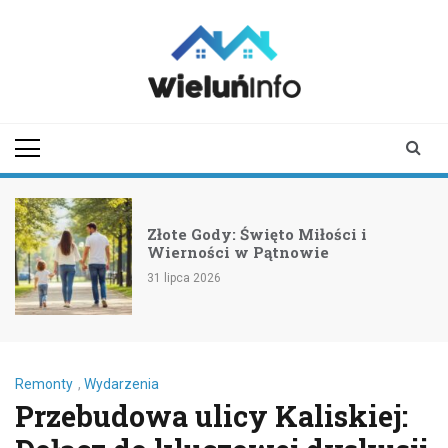
Skip
to
content
wieluninfo.pl
portal informacyjny
dotyczący Wielunia i
okolic
Złote Gody: Święto Miłości i
Wierności w Pątnowie
31 lipca 2026
Remonty
,
Wydarzenia
Przebudowa ulicy Kaliskiej: