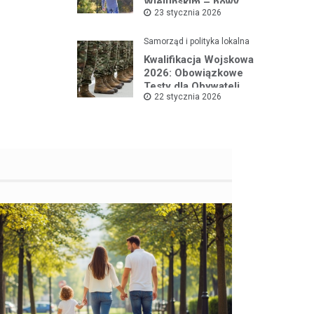
Wieluńskim – nowy
23 stycznia 2026
projekt na rzecz dzieci
Samorząd i polityka lokalna
Kwalifikacja Wojskowa
2026: Obowiązkowe
Testy dla Obywateli
22 stycznia 2026