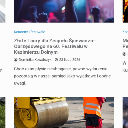
Koncerty i festiwale
Kon
Złote Laury dla Zespołu Śpiewaczo-
Mu
Obrzędowego na 60. Festiwalu w
Pe
Kazimierzu Dolnym
Dominika Kowalczyk
23 lipca 2026
W 
Choć czas płynie nieubłaganie, pewne wydarzenia
em
Ku
pozostają w naszej pamięci jako wyjątkowe i godne
uwagi.…