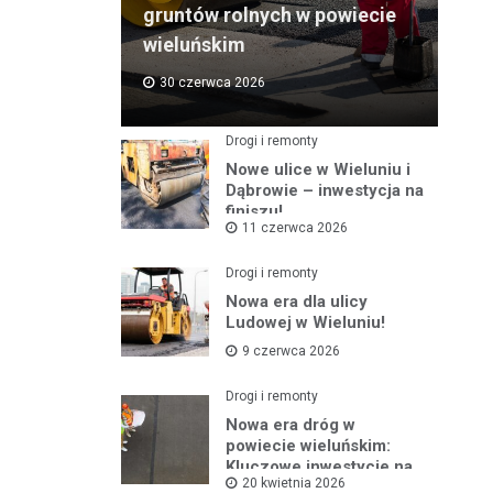
gruntów rolnych w powiecie
wieluńskim
30 czerwca 2026
Drogi i remonty
Nowe ulice w Wieluniu i
Dąbrowie – inwestycja na
finiszu!
11 czerwca 2026
Drogi i remonty
Nowa era dla ulicy
Ludowej w Wieluniu!
9 czerwca 2026
Drogi i remonty
Nowa era dróg w
powiecie wieluńskim:
Kluczowe inwestycje na
20 kwietnia 2026
horyzoncie