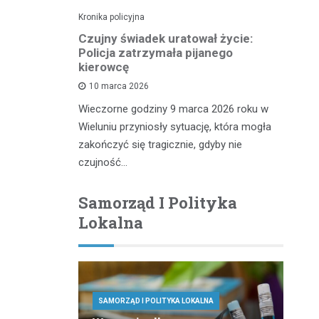
Kronika policyjna
Kro
pościgu w
Czujny świadek uratował życie:
Zł
Policja zatrzymała pijanego
n
kierowcę
10 marca 2026
iu miał
Kr
Wieczorne godziny 9 marca 2026 roku w
wy, który
do
Wieluniu przyniosły sytuację, która mogła
 służb
20
zakończyć się tragicznie, gdyby nie
te
czujność…
Samorząd I Polityka
Lokalna
SAMORZĄD I POLITYKA LOKALNA