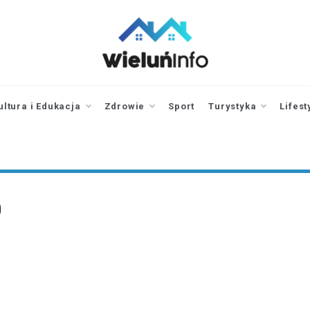
wieluninfo.pl
portal informacyjny
dotyczący Wielunia i
okolic
ultura i Edukacja
Zdrowie
Sport
Turystyka
Lifest
0