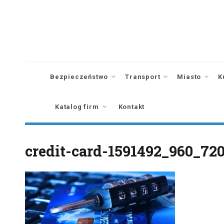
Skip
to
content
Bezpieczeństwo
Transport
Miasto
K
Katalog firm
Kontakt
credit-card-1591492_960_72