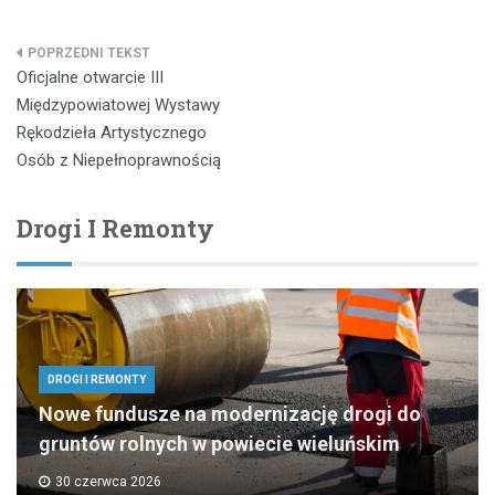
Nawigacja
Oficjalne otwarcie III
wpisu
Międzypowiatowej Wystawy
Rękodzieła Artystycznego
Osób z Niepełnoprawnością
Drogi I Remonty
DROGI I REMONTY
Nowe fundusze na modernizację drogi do
gruntów rolnych w powiecie wieluńskim
30 czerwca 2026