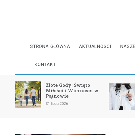
Skip
to
content
STRONA GŁÓWNA
AKTUALNOŚCI
NASZE
KONTAKT
e:
Złote Gody: Święto
Sercu
Miłości i Wierności w
Pątnowie
31 lipca 2026