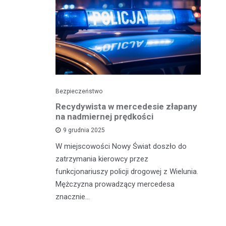
Bezpieczeństwo
Pol
stop"
Recydywista w mercedesie złapany
Pi
padku i
na nadmiernej prędkości
Wi
9 grudnia 2025
W miejscowości Nowy Świat doszło do
23
ejsce 20
zatrzymania kierowcy przez
mi
ysłowej i
funkcjonariuszy policji drogowej z Wielunia.
pr
zył dwóch
Mężczyzna prowadzący mercedesa
mu
znacznie…