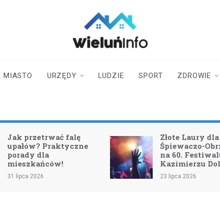
wieluninfo.pl
portal informacyjny
dotyczący Wielunia i
okolic
 MIASTO
URZĘDY
LUDZIE
SPORT
ZDROWIE
Jak przetrwać falę
Złote Laury dla
upałów? Praktyczne
Śpiewaczo-Ob
porady dla
na 60. Festiwa
mieszkańców!
Kazimierzu Do
31 lipca 2026
23 lipca 2026