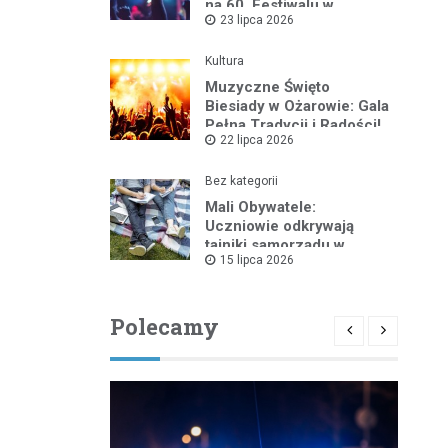
na 60. Festiwalu w
23 lipca 2026
Kazimierzu Dolnym
Kultura
Muzyczne Święto
Biesiady w Ożarowie: Gala
Pełna Tradycji i Radości!
22 lipca 2026
Bez kategorii
Mali Obywatele:
Uczniowie odkrywają
tajniki samorządu w
15 lipca 2026
Wieluniu
Polecamy