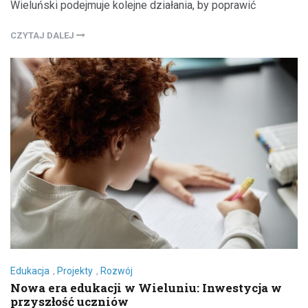
Wieluński podejmuje kolejne działania, by poprawić
CZYTAJ DALEJ
Edukacja
,
Projekty
,
Rozwój
Nowa era edukacji w Wieluniu: Inwestycja w
przyszłość uczniów