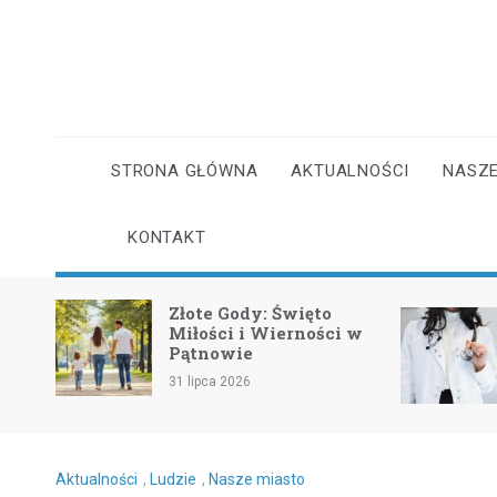
Skip
to
content
STRONA GŁÓWNA
AKTUALNOŚCI
NASZE
KONTAKT
Jak przetrwać fal
Złote Gody: Święto
upałów? Praktyc
Miłości i Wierności w
porady dla
Pątnowie
mieszkańców!
1 lipca 2026
31 lipca 2026
Aktualności
,
Ludzie
,
Nasze miasto