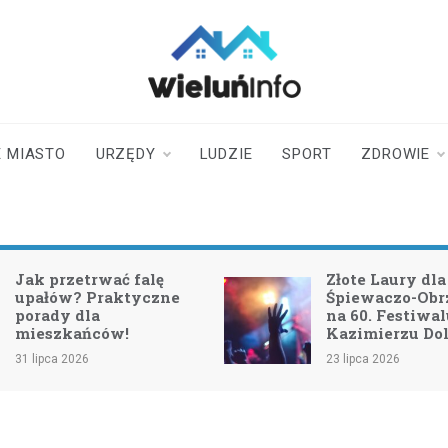
wieluninfo.pl
portal informacyjny
dotyczący Wielunia i
okolic
 MIASTO
URZĘDY
LUDZIE
SPORT
ZDROWIE
ę
Złote Laury dla Zespołu
zne
Śpiewaczo-Obrzędowego
na 60. Festiwalu w
Kazimierzu Dolnym
23 lipca 2026