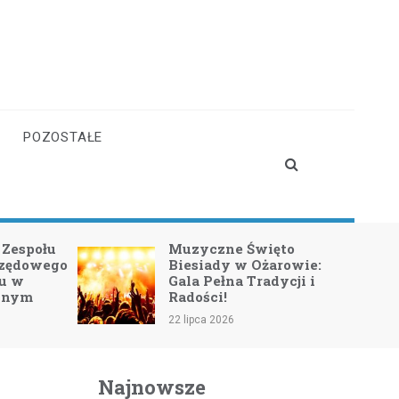
POZOSTAŁE
Muzyczne Święto
Mali Obywate
Biesiady w Ożarowie:
Uczniowie o
Gala Pełna Tradycji i
tajniki samo
Radości!
Wieluniu
22 lipca 2026
15 lipca 2026
Najnowsze