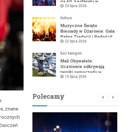
na 60. Festiwalu w
23 lipca 2026
Kazimierzu Dolnym
Kultura
Muzyczne Święto
Biesiady w Ożarowie: Gala
Pełna Tradycji i Radości!
22 lipca 2026
Bez kategorii
Mali Obywatele:
Uczniowie odkrywają
tajniki samorządu w
15 lipca 2026
Wieluniu
Polecamy
e
e, znane
orocznych
 ćwiczeń