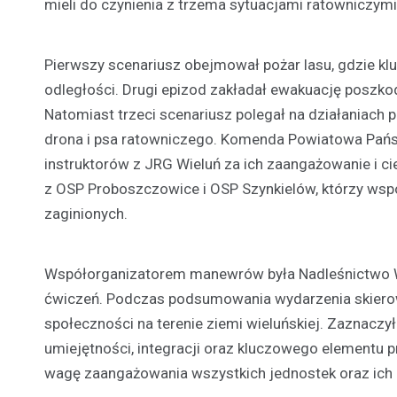
mieli do czynienia z trzema sytuacjami ratowniczymi
Pierwszy scenariusz obejmował pożar lasu, gdzie k
odległości. Drugi epizod zakładał ewakuację poszko
Natomiast trzeci scenariusz polegał na działaniach
drona i psa ratowniczego. Komenda Powiatowa Państ
instruktorów z JRG Wieluń za ich zaangażowanie i c
z OSP Proboszczowice i OSP Szynkielów, którzy wsp
zaginionych.
Współorganizatorem manewrów była Nadleśnictwo Wiel
ćwiczeń. Podczas podsumowania wydarzenia skierow
społeczności na terenie ziemi wieluńskiej. Zaznacz
umiejętności, integracji oraz kluczowego elementu p
wagę zaangażowania wszystkich jednostek oraz ich 