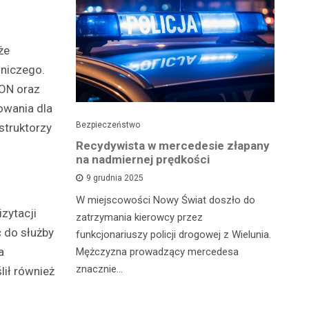
że
wniczego.
RON oraz
owania dla
Bezpieczeństwo
Pol
struktorzy
stop"
Recydywista w mercedesie złapany
Pi
padku i
na nadmiernej prędkości
Wi
9 grudnia 2025
W miejscowości Nowy Świat doszło do
23
zytacji
ejsce 20
zatrzymania kierowcy przez
mi
ysłowej i
 do służby
funkcjonariuszy policji drogowej z Wielunia.
pr
zył dwóch
a
Mężczyzna prowadzący mercedesa
mu
znacznie…
lił również