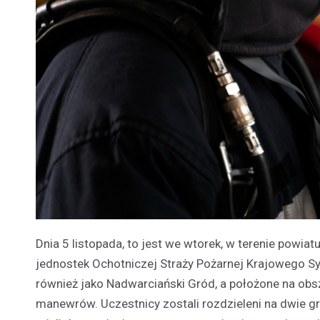
Dnia 5 listopada, to jest we wtorek, w terenie pow
jednostek Ochotniczej Straży Pożarnej Krajowego S
również jako Nadwarciański Gród, a położone na obs
manewrów. Uczestnicy zostali rozdzieleni na dwie gr