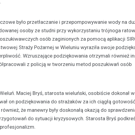
.
luczowe było przetłaczanie i przepompowywanie wody na du
dowanej osoby ze studni przy wykorzystaniu trójnoga rato
 poszukiwawczych osób zaginionych za pomocą aplikacji SI
wowej Straży Pożarnej w Wieluniu wyraziła swoje podzięk
Aktualności
ierpliwość. Wzruszające podziękowania otrzymali również in
Nieprzestrzeganie znaku "
ółpracowali z policją w tworzeniu metod poszukiwań osób
prowadzi do poważnego wy
zniszczenia mienia
24 lutego 2025
uń. Maciej Bryś, starosta wieluński, osobiście dokonał wi
Incydent drogowy, który miał mi
lutego, na przecięciu ulic Przem
ał on podziękowania do strażaków za ich ciągłą gotowość
Rymarkiewicz w Wieluniu, dotyc
ył również, że manewry były doskonałą okazją do sprawdzeni
pojazdów:…
rzygotowań do sytuacji kryzysowych. Starosta Bryś podkreś
profesjonalizm.