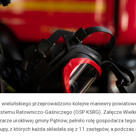
iatu wieluńskiego przeprowadzono kolejne manewry powiatow
ystemu Ratowniczo-Gaśniczego (OSP KSRG). Załęcze Wielki
zarze urokliwej gminy Pątnów, pełniło rolę gospodarza teg
upy, z których każda składała się z 11 zastępów, a podczas