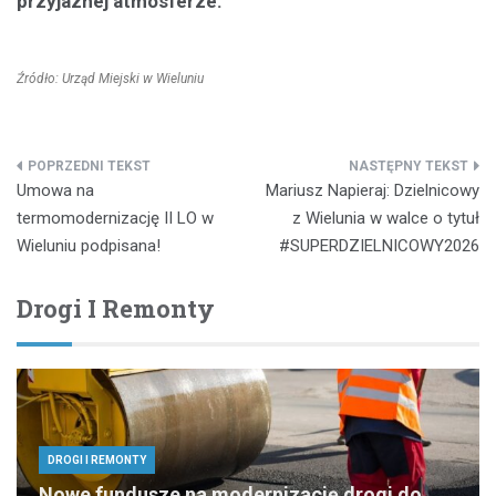
przyjaznej atmosferze.
Źródło: Urząd Miejski w Wieluniu
Nawigacja
Umowa na
Mariusz Napieraj: Dzielnicowy
wpisu
termomodernizację II LO w
z Wielunia w walce o tytuł
Wieluniu podpisana!
#SUPERDZIELNICOWY2026
Drogi I Remonty
DROGI I REMONTY
Nowe fundusze na modernizację drogi do