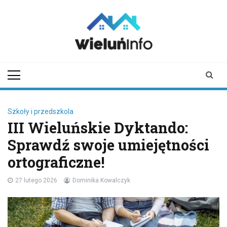
Skip
to
content
wieluninfo.pl
portal informacyjny
dotyczący Wielunia i
okolic
Szkoły i przedszkola
III Wieluńskie Dyktando:
Sprawdź swoje umiejętności
ortograficzne!
27 lutego 2026
Dominika Kowalczyk