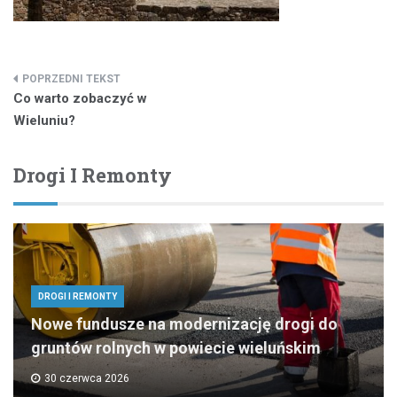
Nawigacja
Co warto zobaczyć w
wpisu
Wieluniu?
Drogi I Remonty
DROGI I REMONTY
Nowe fundusze na modernizację drogi do
gruntów rolnych w powiecie wieluńskim
30 czerwca 2026