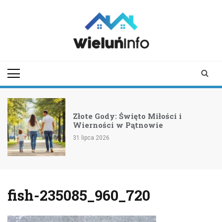
Skip
to
content
wieluninfo.pl
portal informacyjny
dotyczący Wielunia i
okolic
Złote Gody: Święto Miłości i
Wierności w Pątnowie
31 lipca 2026
fish-235085_960_720